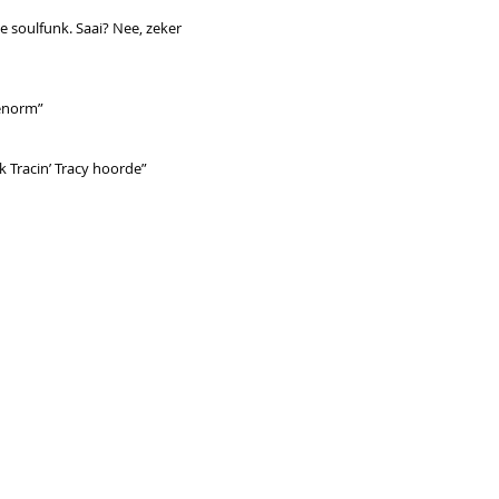
le soulfunk. Saai? Nee, zeker
enorm”
 ik Tracin’ Tracy hoorde”