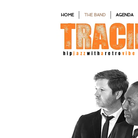
HOME
THE BAND
AGENDA
hip
jazz
with
a
retro
vibe