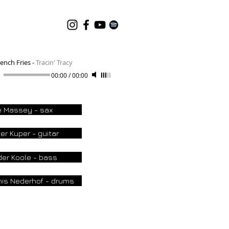
ench Fries
-
Tracin' Tracy
00:00
/
00:00
 Massey - sax
er Kuper - guitar
er Koole - bass
is Nederhof - drums