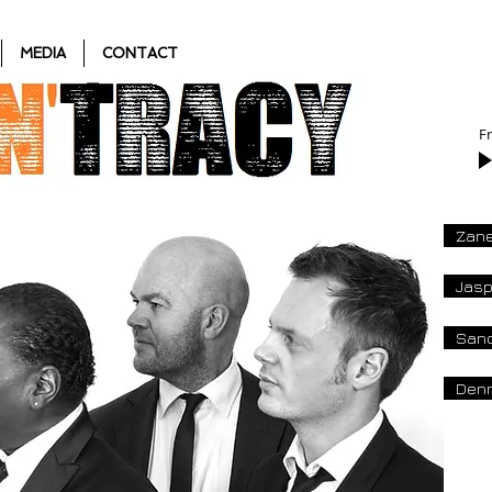
MEDIA
CONTACT
Fr
Zane
Jasp
Sand
Denn