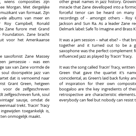
, wiens composities zijn
other great names in jazz history. Growi
Lee Morgan. Met dergelijke
miracle that Zane develloped into a formid
 muzikant van formaat. Zijn
forceful tenor can be heard on many
 vele albums van meer en
recordings of - amongst others - Roy
r Roy Campbell, Ronald
Jackson and Sun Ra. As a leader Zane r
te Zane furore met Grand
Delmark label: Safe To Imagine and Brass K
e Foundation. Zane bracht
uit voor het Amerikaanse
It was a jam session – what else? – that b
together and it turned out to be a 
saxophone was the perfect complement fo
de saxofonist Zane Massey
influenced jazz as played by Tracin’ Tracy.
en jamsessie - was een
ige sax van Zane vormde de
It was the song called Tracin’ Tracy, writte
 soul doorspekte jazz van
Green that gave the quartet it’s nam
wartet dat is vernoemd naar
coincidental, as Green’s laid back funky a
rist Grant Green, hetgeen
of inspiration for their own compositi
n voor de zelfgeschreven
boogaloo are the key ingredients of the
t zelfgeschreven funk, soul
retrospective are characteristic elements
vintage’ sausje, omdat de
everybody can feel but nobody can resist 
enmaal trekt. Tracin’ Tracy
ngewijden toegankelijk is,
itten onmogelijk maakt.