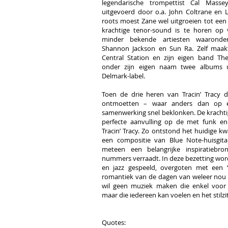
legendarische trompettist Cal Massey
uitgevoerd door o.a. John Coltrane en 
roots moest Zane wel uitgroeien tot een
krachtige tenor-sound is te horen op
minder bekende artiesten waaronde
Shannon Jackson en Sun Ra. Zelf maak
Central Station en zijn eigen band Th
onder zijn eigen naam twee albums 
Delmark-label.
Toen de drie heren van Tracin’ Tracy 
ontmoetten – waar anders dan op e
samenwerking snel beklonken. De kracht
perfecte aanvulling op de met funk en
Tracin’ Tracy. Zo ontstond het huidige k
een compositie van Blue Note-huisgita
meteen een belangrijke inspiratiebro
nummers verraadt. In deze bezetting word
en jazz gespeeld, overgoten met een ‘
romantiek van de dagen van weleer nou e
wil geen muziek maken die enkel voor i
maar die iedereen kan voelen en het stilz
Quotes: