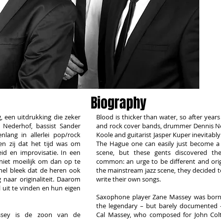
Biography
, een uitdrukking die zeker
Blood is thicker than water, so after years 
Nederhof, bassist Sander
and rock cover bands, drummer Dennis Ne
nlang in allerlei pop/rock
Koole and guitarist Jasper Kuper inevitably 
n zij dat het tijd was om
The Hague one can easily just become a p
eid en improvisatie. In een
scene, but these gents discovered th
 niet moeilijk om dan op te
common: an urge to be different and origi
nel bleek dat de heren ook
the mainstream jazz scene, they decided t
naar originaliteit. Daarom
write their own songs.
 uit te vinden en hun eigen
Saxophone player Zane Massey was born 
the legendary – but barely documented
ssey is de zoon van de
Cal Massey, who composed for John Co