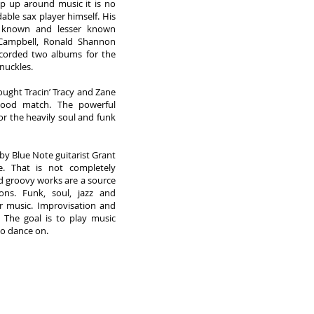
np up around music it is no
able sax player himself. His
 known and lesser known
 Campbell, Ronald Shannon
ecorded two albums for the
nuckles.
rought Tracin’ Tracy and Zane
good match. The powerful
r the heavily soul and funk
n by Blue Note guitarist Grant
e. That is not completely
nd groovy works are a source
ons. Funk, soul, jazz and
ir music. Improvisation and
. The goal is to play music
to dance on.